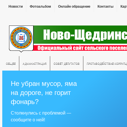
Новости
Фотоальбом
Онлайн обращение
Контакты
Кар
ОБЩЕЕ
АДМИНИСТРАЦИЯ
СОВЕТ ДЕПУТАТОВ
ПРОТИВОДЕЙСТВИЕ КОРРУПЦ
Не убран мусор, яма
на дороге, не горит
фонарь?
Столкнулись с проблемой —
сообщите о ней!