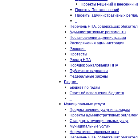
Проекты Решений о внесении из
Проекты Постановлений
Проекты административных регла
_
Перечень НПА, содержащих обязател
Административные регламенты
Постановления администрации
Распоряжения администрации
Решения
Протесты
Реестр НПА
Порядок обжалования НПА
Публичные слушания
Федеральные законы
Бюджет
Бюджет по годам
Отчет об исполнении бюджета
_
Муниципальные услуги
Предоставление услуг инвалидам
Проекты административных регламен
Стандарты муниципальных услуг
Муниципальные услуги
Нормативно-правовые акты
Перечень НПА, содержащих обязатель