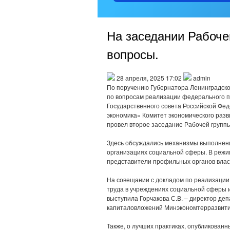
На заседании Рабоче
вопросы.
28 апреля, 2025 17:02
admin
По поручению Губернатора Ленинградско
по вопросам реализации федерального п
Государственного совета Российской Фе
экономика» Комитет экономического раз
провел второе заседание Рабочей группы
Здесь обсуждались механизмы выполнен
организациях социальной сферы. В режи
представители профильных органов влас
На совещании с докладом по реализации
труда в учреждениях социальной сферы 
выступила Горчакова С.В. – директор д
капиталовложений Минэкономтерразвити
Также, о лучших практиках, опубликован