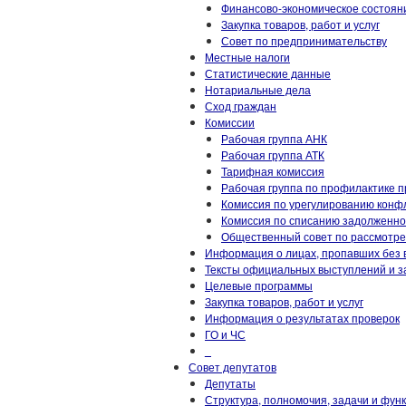
Финансово-экономическое состоян
Закупка товаров, работ и услуг
Совет по предпринимательству
Местные налоги
Статистические данные
Нотариальные дела
Сход граждан
Комиссии
Рабочая группа АНК
Рабочая группа АТК
Тарифная комиссия
Рабочая группа по профилактике 
Комиссия по урегулированию конф
Комиссия по списанию задолженно
Общественный совет по рассмотре
Информация о лицах, пропавших без 
Тексты официальных выступлений и з
Целевые программы
Закупка товаров, работ и услуг
Информация о результатах проверок
ГО и ЧС
_
Совет депутатов
Депутаты
Структура, полномочия, задачи и фун