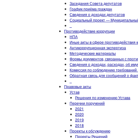
Заседания Совета депутатов
График приёма граждан
Сведения о доходах депутатов
Социальный проект — Муниципальны
_
Противодействие коррупции
НПА
Иные акты в сфере противодействия 
Антикоррупционная экспертиза
Методические материалы
Формы документов, связанных с прот
Сведения о доходах, расходах, об им
Комиссия по соблюдению требований 
Обратная связь для сообщений о фак
_
Правовые акты
Устав
Решения по изменению Устава
Перечни поручений
2021
2020
2019
2018
Проекты к обсуждению
Проекты Решений