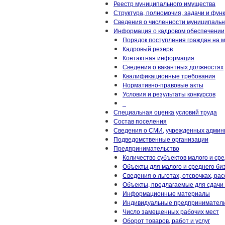
Реестр муниципального имущества
Структура, полномочия, задачи и фун
Сведения о численности муниципаль
Информация о кадровом обеспечении
Порядок поступления граждан на 
Кадровый резерв
Контактная информация
Сведения о вакантных должностях
Квалификационные требования
Нормативно-правовые акты
Условия и результаты конкурсов
_
Специальная оценка условий труда
Состав поселения
Сведения о СМИ, учрежденных админ
Подведомственные организации
Предпринимательство
Количество субъектов малого и ср
Объекты для малого и среднего би
Сведения о льготах, отсрочках, рас
Объекты, предлагаемые для сдачи 
Информационные материалы
Индивидуальные предпринимател
Число замещенных рабочих мест
Оборот товаров, работ и услуг