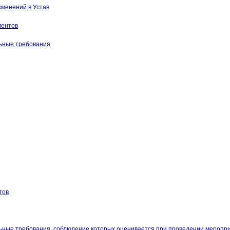
менений в Устав
ментов
ьные требования
тов
ные требования, соблюдение которых оценивается при проведении меропри