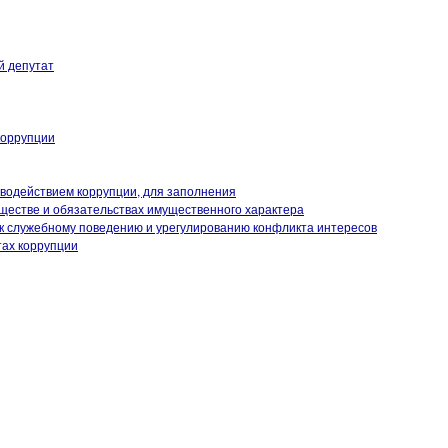
й депутат
коррупции
иводействием коррупции, для заполнения
уществе и обязательствах имущественного характера
к служебному поведению и урегулированию конфликта интересов
тах коррупции