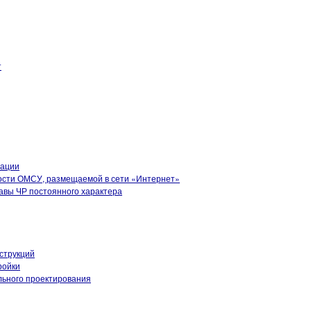
т
рации
ости ОМСУ, размещаемой в сети «Интернет»
вы ЧР постоянного характера
струкций
ройки
ьного проектирования