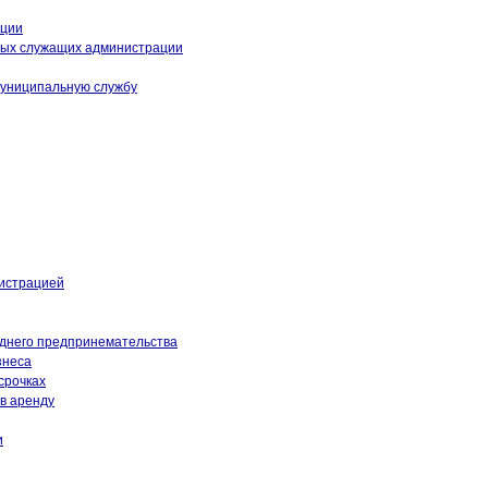
кции
ных служащих администрации
муниципальную службу
истрацией
еднего предпринемательства
знеса
срочках
в аренду
и