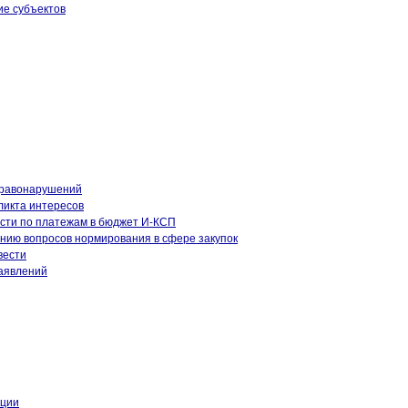
ие субъектов
правонарушений
ликта интересов
сти по платежам в бюджет И-КСП
нию вопросов нормирования в сфере закупок
вести
аявлений
кции