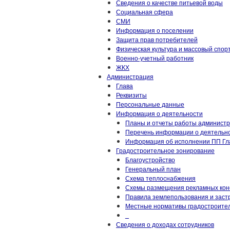
Сведения о качестве питьевой воды
Социальная сфера
СМИ
Информация о поселении
Защита прав потребителей
Физическая культура и массовый спор
Военно-учетный работник
ЖКХ
Администрация
Глава
Реквизиты
Персональные данные
Информация о деятельности
Планы и отчеты работы админист
Перечень информации о деятельн
Информация об исполнении ПП Гла
Градостроительное зонирование
Благоустройство
Генеральный план
Схема теплоснабжения
Схемы размещения рекламных кон
Правила землепользования и заст
Местные нормативы градостроител
_
Сведения о доходах сотрудников