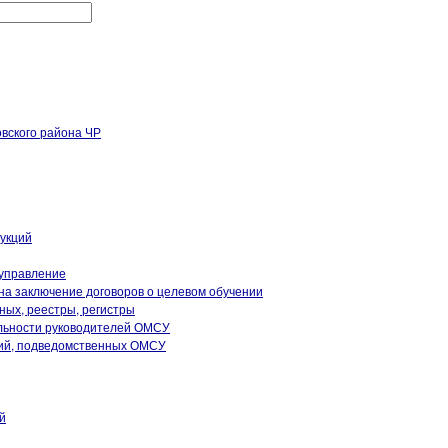
укций
управление
на заключение договоров о целевом обучении
ых, реестры, регистры
ельности руководителей ОМСУ
ий, подведомственных ОМСУ
й