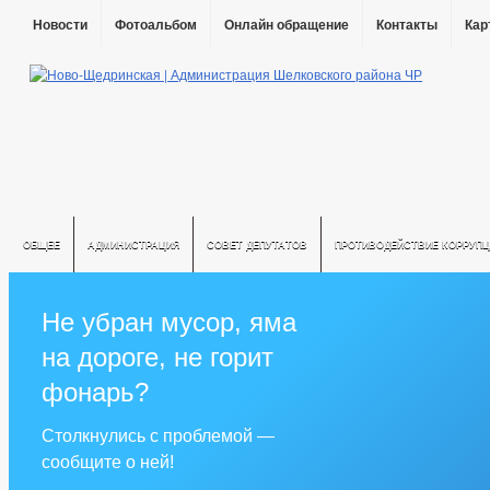
Новости
Фотоальбом
Онлайн обращение
Контакты
Кар
ОБЩЕЕ
АДМИНИСТРАЦИЯ
СОВЕТ ДЕПУТАТОВ
ПРОТИВОДЕЙСТВИЕ КОРРУПЦ
Не убран мусор, яма
на дороге, не горит
фонарь?
Столкнулись с проблемой —
сообщите о ней!