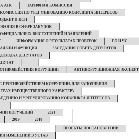
А АТК
ТАРИФНАЯ КОМИССИЯ
КОМИССИЯ ПО УРЕГУЛИРОВАНИЮ КОНФЛИКТА ИНТЕРЕСОВ
ЮДЖЕТ И-КСП
ВАНИЯ В СФЕРЕ ЗАКУПОК
 ОФИЦИАЛЬНЫХ ВЫСТУПЛЕНИЙ И ЗАЯВЛЕНИЙ
Г
ИНФОРМАЦИЯ О РЕЗУЛЬТАТАХ ПРОВЕРОК
ГО И ЧС
ЗАДАЧИ И ФУНКЦИИ
ЗАСЕДАНИЯ СОВЕТА ДЕПУТАТОВ
 ДОХОДАХ ДЕПУТАТОВ
ЕПУТАТ
_
РОТИВОДЕЙСТВИЯ КОРРУПЦИИ
АНТИКОРРУПЦИОННАЯ ЭКСПЕРТ
С ПРОТИВОДЕЙСТВИЕМ КОРРУПЦИИ, ДЛЯ ЗАПОЛНЕНИЯ
ЬСТВАХ ИМУЩЕСТВЕННОГО ХАРАКТЕРА
ЕДЕНИЮ И УРЕГУЛИРОВАНИЮ КОНФЛИКТА ИНТЕРЕСОВ
_
ЧНИ ПОРУЧЕНИЙ
2021
2019
2018
ПРОЕКТЫ ПОСТАНОВЛЕНИЙ
ИИ ИЗМЕНЕНИЙ В УСТАВ