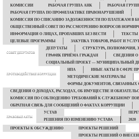
КОМИССИИ
РАБОЧАЯ ГРУППА АНК
РАБОЧАЯ ГРУПП
РАБОЧАЯ ГРУППА ПО ПРОФИЛАКТИКЕ ПРАВОНАРУШЕНИЙ
КОМИССИЯ ПО СПИСАНИЮ ЗАДОЛЖЕННОСТИ ПО ПЛАТЕЖАМ В Б
ОБЩЕСТВЕННЫЙ СОВЕТ ПО РАССМОТРЕНИЮ ВОПРОСОВ НОРМИРО
ИНФОРМАЦИЯ О ЛИЦАХ, ПРОПАВШИХ БЕЗ ВЕСТИ
ТЕКСТЫ
ЦЕЛЕВЫЕ ПРОГРАММЫ
ЗАКУПКА ТОВАРОВ, РАБОТ И УСЛУ
ДЕПУТАТЫ
СТРУКТУРА, ПОЛНОМОЧИЯ, 
СОВЕТ ДЕПУТАТОВ
ГРАФИК ПРИЁМА ГРАЖДАН
СВЕДЕНИЯ О
СОЦИАЛЬНЫЙ ПРОЕКТ — МУНИЦИПАЛЬНЫЙ Д
НПА
ИНЫЕ АКТЫ В СФЕРЕ П
ПРОТИВОДЕЙСТВИЕ КОРРУПЦИИ
МЕТОДИЧЕСКИЕ МАТЕРИАЛЫ
ФОРМЫ ДОКУМЕНТОВ, СВЯЗАННЫХ 
СВЕДЕНИЯ О ДОХОДАХ, РАСХОДАХ, ОБ ИМУЩЕСТВЕ И ОБЯЗАТЕЛ
КОМИССИЯ ПО СОБЛЮДЕНИЮ ТРЕБОВАНИЙ К СЛУЖЕБНОМУ ПОВ
ОБРАТНАЯ СВЯЗЬ ДЛЯ СООБЩЕНИЙ О ФАКТАХ КОРРУПЦИИ
УСТАВ
ПЕРЕ
ПРАВОВЫЕ АКТЫ
РЕШЕНИЯ ПО ИЗМЕНЕНИЮ УСТАВА
2020
ПРОЕКТЫ К ОБСУЖДЕНИЮ
ПРОЕКТЫ РЕШЕНИЙ
ПРОЕКТЫ РЕШЕНИЙ О ВНЕСЕН