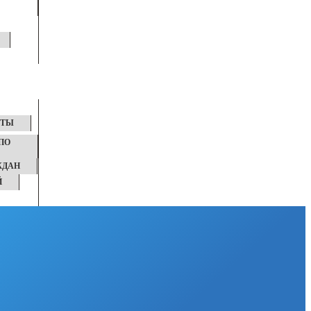
КТЫ
ПО
ЖДАН
Й