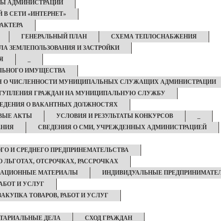
ТЫ АДМИНИСТРАЦИИ
 В СЕТИ «ИНТЕРНЕТ»
АКТЕРА
ГЕНЕРАЛЬНЫЙ ПЛАН
СХЕМА ТЕПЛОСНАБЖЕНИЯ
ЛА ЗЕМЛЕПОЛЬЗОВАНИЯ И ЗАСТРОЙКИ
Я
_
ЛЬНОГО ИМУЩЕСТВА
Я О ЧИСЛЕННОСТИ МУНИЦИПАЛЬНЫХ СЛУЖАЩИХ АДМИНИСТРАЦИИ
ТУПЛЕНИЯ ГРАЖДАН НА МУНИЦИПАЛЬНУЮ СЛУЖБУ
ЕДЕНИЯ О ВАКАНТНЫХ ДОЛЖНОСТЯХ
ВЫЕ АКТЫ
УСЛОВИЯ И РЕЗУЛЬТАТЫ КОНКУРСОВ
_
ЕНИЯ
СВЕДЕНИЯ О СМИ, УЧРЕЖДЕННЫХ АДМИНИСТРАЦИЕЙ
ГО И СРЕДНЕГО ПРЕДПРИНЕМАТЕЛЬСТВА
О ЛЬГОТАХ, ОТСРОЧКАХ, РАССРОЧКАХ
АЦИОННЫЕ МАТЕРИАЛЫ
ИНДИВИДУАЛЬНЫЕ ПРЕДПРИНИМАТЕ
РАБОТ И УСЛУГ
ЗАКУПКА ТОВАРОВ, РАБОТ И УСЛУГ
ТАРИАЛЬНЫЕ ДЕЛА
СХОД ГРАЖДАН