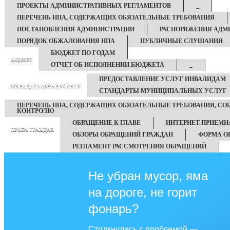
ПРОЕКТЫ АДМИНИСТРАТИВНЫХ РЕГЛАМЕНТОВ
_
ПЕРЕЧЕНЬ НПА, СОДЕРЖАЩИХ ОБЯЗАТЕЛЬНЫЕ ТРЕБОВАНИЯ
ПОСТАНОВЛЕНИЯ АДМИНИСТРАЦИИ
РАСПОРЯЖЕНИЯ АДМ
ПОРЯДОК ОБЖАЛОВАНИЯ НПА
ПУБЛИЧНЫЕ СЛУШАНИЯ
БЮДЖЕТ ПО ГОДАМ
БЮДЖЕТ
ОТЧЕТ ОБ ИСПОЛНЕНИИ БЮДЖЕТА
_
ПРЕДОСТАВЛЕНИЕ УСЛУГ ИНВАЛИДАМ
МУНИЦИПАЛЬНЫЕ УСЛУГИ
СТАНДАРТЫ МУНИЦИПАЛЬНЫХ УСЛУГ
ПЕРЕЧЕНЬ НПА, СОДЕРЖАЩИХ ОБЯЗАТЕЛЬНЫЕ ТРЕБОВАНИЯ, С
КОНТРОЛЮ
ОБРАЩЕНИЕ К ГЛАВЕ
ИНТЕРНЕТ ПРИЕМН
ПРИЕМ ГРАЖДАН
ОБЗОРЫ ОБРАЩЕНИЙ ГРАЖДАН
ФОРМА О
РЕГЛАМЕНТ РАССМОТРЕНИЯ ОБРАЩЕНИЙ
Не убран мусор, яма
на дороге, не горит
фонарь?
Столкнулись с проблемой —