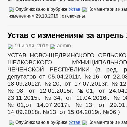
_
Сведения о доходах сотрудников
Опубликовано в рубрике
Устав
Комментарии
к за
Реестр муниципального имущества
изменениям 29.10.2019г.
отключены
Структура, полномочия, задачи и функции
Сведения о численности муниципальных служащих администрации
Информация о кадровом обеспечении
Устав с изменениям за апрель 2
Порядок поступления граждан на муниципальную службу
Кадровый резерв
Контактная информация
19 июля, 2019
admin
Сведения о вакантных должностях
УСТАВ НОВО-ЩЕДРИНСКОГО СЕЛЬСК
Квалификационные требования
Нормативно-правовые акты
ШЕЛКОВСКОГО МУНИЦИПАЛЬН
Условия и результаты конкурсов
ЧЕЧЕНСКОЙ РЕСПУБЛИКИ (в ред. р
_
Специальная оценка условий труда
депутатов от 05.04.2011г. №16, от 22.0
Состав поселения
18.09.2012г. №20, от 17.07.2013г. №12,
Сведения о СМИ, учрежденных администрацией
№08, от 12.01.2015г. №01, от 24.04
Подведомственные организации
Предпринимательство
23.11.2015г. №34, от 11.04.2016г. №08
Количество субъектов малого и среднего предпринемательства
№01,от 14.07.2017г. №13, от 29.0
Объекты для малого и среднего бизнеса
Сведения о льготах, отсрочках, рассрочках
14.09.2018г. №13, от 15.04.2019г. №06 )
Объекты, предлагаемые для сдачи в аренду
Информационные материалы
Опубликовано в рубрике
Устав
Комментарии
к за
Индивидуальные предприниматели