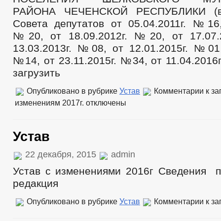
2018
Проекты к обсуждению
РАЙОНА ЧЕЧЕНСКОЙ РЕСПУБЛИКИ (в
Проекты Решений
Совета депутатов от 05.04.2011г. №16,
Проекты Решений о внесении изменений в Устав
№20, от 18.09.2012г. №20, от 17.07
Проекты Постановлений
Проекты административных регламентов
13.03.2013г. №08, от 12.01.2015г. №01,
_
№14, от 23.11.2015г. №34, от 11.04.2016
Перечень НПА, содержащих обязательные требования
загрузить
Административные регламенты
Постановления администрации
Распоряжения администрации
Опубликовано в рубрике
Устав
Комментарии
к за
Решения
изменениям 2017г.
отключены
Протесты
Реестр НПА
Порядок обжалования НПА
Устав
Публичные слушания
Федеральные законы
Бюджет
22 декабря, 2015
admin
Бюджет по годам
Отчет об исполнении бюджета
Устав с изменениями 2016г Сведения 
_
редакция
Муниципальные услуги
Предоставление услуг инвалидам
Опубликовано в рубрике
Устав
Комментарии
к за
Проекты административных регламентов
Стандарты муниципальных услуг