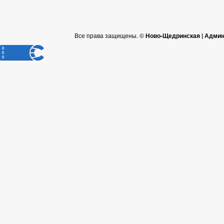
Муниципальные услуги
Нормативно-правовые акты
Перечень НПА, содержащих обязательные требования, соблюдение к
Прием граждан
Все права защищены. ©
Ново-Щедринская | Админ
Обращение к главе
Интернет приемная
График приема граждан
Анализ обращений граждан
Обзоры обращений граждан
Форма обращений и заявлений
Порядок рассмотрения обращений
Регламент рассмотрения обращений