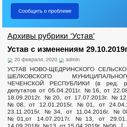
Перечень обязательных наименований
Прокуратура
Сообщить о проблеме
Сведения о качестве питьевой воды
Социальная сфера
СМИ
Информация о поселении
Защита прав потребителей
Архивы рубрики ‘Устав’
Физическая культура и массовый спорт
Военно-учетный работник
Устав с изменениям 29.10.2019г
ЖКХ
Администрация
Глава
20 февраля, 2020
admin
Реквизиты
УСТАВ НОВО-ЩЕДРИНСКОГО СЕЛЬСК
Персональные данные
Информация о деятельности
ШЕЛКОВСКОГО МУНИЦИПАЛЬН
Планы и отчеты работы администрации
ЧЕЧЕНСКОЙ РЕСПУБЛИКИ (в ред. р
Перечень информации о деятельности ОМСУ, размещаемой в сет
депутатов от 05.04.2011г. №16, от 22.0
Информация об исполнении ПП Главы ЧР постоянного характера
Градостроительное зонирование
18.09.2012г. №20, от 17.07.2013г. №12,
Благоустройство
№08, от 12.01.2015г. №01, от 24.04
Генеральный план
Схема теплоснабжения
23.11.2015г. №34, от 11.04.2016г. №08
Схемы размещения рекламных конструкций
№01,от 14.07.2017г. №13, от 29.0
Правила землепользования и застройки
14.09.2018г. №13, от 15.04.2019г. №06 , [
Местные нормативы градостроительного проектирования