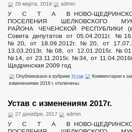
29 марта, 2018
admin
Депутаты
Структура, полномочия, задачи и функции
У С Т А В НОВО-ЩЕДРИНСКОГ
Заседания Совета депутатов
ПОСЕЛЕНИЯ ШЕЛКОВСКОГО МУН
График приёма граждан
Сведения о доходах депутатов
РАЙОНА ЧЕЧЕНСКОЙ РЕСПУБЛИКИ (в
Социальный проект — Муниципальный депутат
Совета депутатов от 05.04.2011г. №16,
_
Противодействие коррупции
№20, от 18.09.2012г. №20, от 17.07
НПА
13.03.2013г. №08, от 12.01.2015г. №01,
Иные акты в сфере противодействия коррупции
№14, от 23.11.2015г. №34, от 11.04.2016
Антикоррупционная экспертиза
Методические материалы
Щедринская 2009 год
Формы документов, связанных с противодействием коррупции, для з
Сведения о доходах, расходах, об имуществе и обязательствах имущ
Опубликовано в рубрике
Устав
Комментарии
к за
Комиссия по соблюдению требований к служебному поведению и уре
изменениями 2018 г.
отключены
Обратная связь для сообщений о фактах коррупции
_
Правовые акты
Устав
Устав с изменениям 2017г.
Решения по изменению Устава
Перечни поручений
27 декабря, 2017
admin
2021
2020
У С Т А В НОВО-ЩЕДРИНСКОГ
2019
ПОСЕЛЕНИЯ ШЕЛКОВСКОГО МУН