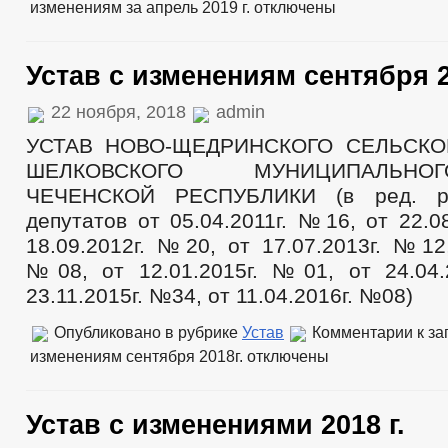
изменениям за апрель 2019 г.
отключены
Число замещенных рабочих мест
Оборот товаров, работ и услуг
Финансово-экономическое состояние субъектов
Закупка товаров, работ и услуг
Устав с изменениям сентября 2
Совет по предпринимательству
Местные налоги
22 ноября, 2018
admin
Статистические данные
Нотариальные дела
УСТАВ НОВО-ЩЕДРИНСКОГО СЕЛЬСК
Сход граждан
ШЕЛКОВСКОГО МУНИЦИПАЛЬН
Комиссии
ЧЕЧЕНСКОЙ РЕСПУБЛИКИ (в ред. р
Рабочая группа АНК
Рабочая группа АТК
депутатов от 05.04.2011г. №16, от 22.0
Тарифная комиссия
18.09.2012г. №20, от 17.07.2013г. №12,
Рабочая группа по профилактике правонарушений
Комиссия по урегулированию конфликта интересов
№08, от 12.01.2015г. №01, от 24.04
Комиссия по списанию задолженности по платежам в бюджет И-К
23.11.2015г. №34, от 11.04.2016г. №08)
Общественный совет по рассмотрению вопросов нормирования в 
Информация о лицах, пропавших без вести
Опубликовано в рубрике
Устав
Комментарии
к за
Тексты официальных выступлений и заявлений
изменениям сентября 2018г.
отключены
Целевые программы
Закупка товаров, работ и услуг
Информация о результатах проверок
ГО и ЧС
Устав с изменениями 2018 г.
_
Совет депутатов