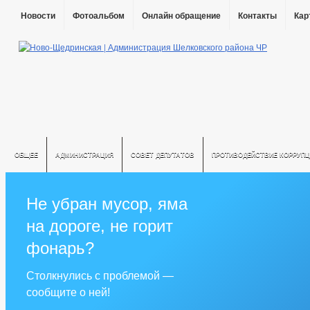
Новости
Фотоальбом
Онлайн обращение
Контакты
Кар
ОБЩЕЕ
АДМИНИСТРАЦИЯ
СОВЕТ ДЕПУТАТОВ
ПРОТИВОДЕЙСТВИЕ КОРРУПЦ
Не убран мусор, яма
на дороге, не горит
фонарь?
Столкнулись с проблемой —
сообщите о ней!