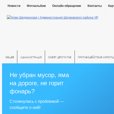
Новости
Фотоальбом
Онлайн обращение
Контакты
Кар
ОБЩЕЕ
АДМИНИСТРАЦИЯ
СОВЕТ ДЕПУТАТОВ
ПРОТИВОДЕЙСТВИЕ КОРРУПЦ
Не убран мусор, яма
на дороге, не горит
фонарь?
Столкнулись с проблемой —
сообщите о ней!