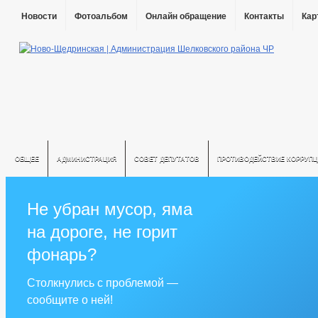
Новости
Фотоальбом
Онлайн обращение
Контакты
Кар
ОБЩЕЕ
АДМИНИСТРАЦИЯ
СОВЕТ ДЕПУТАТОВ
ПРОТИВОДЕЙСТВИЕ КОРРУПЦ
Не убран мусор, яма
на дороге, не горит
фонарь?
Столкнулись с проблемой —
сообщите о ней!