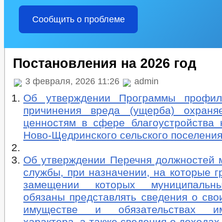
Сообщить о проблеме
Постановления на 2026 год
3 февраля, 2026 11:26
admin
Об утверждении Программы профила
причинения вреда (ущерба) охраня
ценностям в сфере благоустройства 
Ново-Щедринского сельского поселения
Об утверждении Перечня должностей 
службы, при назначении, на которые г
замещении которых муниципальн
обязаны представлять сведения о сво
имуществе и обязательствах им
характера, а также сведения о доходах