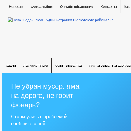
Новости
Фотоальбом
Онлайн обращение
Контакты
Кар
ОБЩЕЕ
АДМИНИСТРАЦИЯ
СОВЕТ ДЕПУТАТОВ
ПРОТИВОДЕЙСТВИЕ КОРРУПЦ
Не убран мусор, яма
на дороге, не горит
фонарь?
Столкнулись с проблемой —
сообщите о ней!