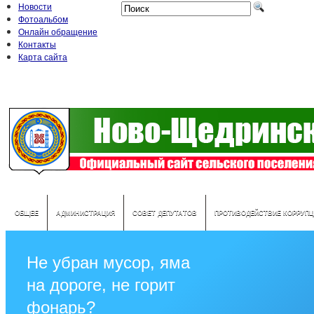
Новости
Фотоальбом
Онлайн обращение
Контакты
Карта сайта
ОБЩЕЕ
АДМИНИСТРАЦИЯ
СОВЕТ ДЕПУТАТОВ
ПРОТИВОДЕЙСТВИЕ КОРРУПЦ
Не убран мусор, яма
на дороге, не горит
фонарь?