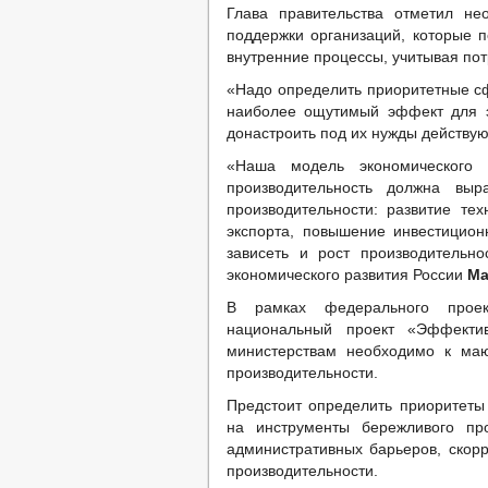
Глава правительства отметил не
поддержки организаций, которые п
внутренние процессы, учитывая пот
«Надо определить приоритетные сф
наиболее ощутимый эффект для э
донастроить под их нужды действу
«Наша модель экономического 
производительность должна вы
производительности: развитие тех
экспорта, повышение инвестицион
зависеть и рост производительн
экономического развития России
Ма
В рамках федерального проек
национальный проект «Эффектив
министерствам необходимо к ма
производительности.
Предстоит определить приоритеты 
на инструменты бережливого про
административных барьеров, скор
производительности.