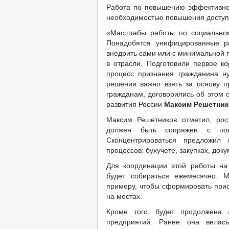
Работа по повышению эффективнос
необходимостью повышения доступн
«Масштабы работы по социальном
Понадобятся унифицированные ре
внедрить сами или с минимальной 
в отрасли. Подготовили первое к
процесс признания гражданина н
решения важно взять за основу п
гражданам, договорились об этом
развития России
Максим Решетни
Максим Решетников отметил, рос
должен быть сопряжен с пов
Сконцентрироваться предложил
процессов: бухучете, закупках, доку
Для координации этой работы на
будет собираться ежемесячно. М
примеру, чтобы сформировать прио
на местах.
Кроме того, будет продолжена
предприятий. Ранее она велась