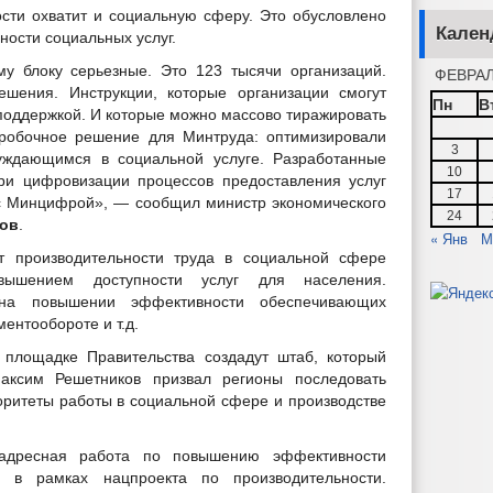
ти охватит и социальную сферу. Это обусловлено
Кален
ости социальных услуг.
у блоку серьезные. Это 123 тысячи организаций.
ФЕВРАЛ
шения. Инструкции, которые организации смогут
Пн
В
поддержкой. И которые можно массово тиражировать
оробочное решение для Минтруда: оптимизировали
3
уждающимся в социальной услуге. Разработанные
10
ри цифровизации процессов предоставления услуг
17
 с Минцифрой», — сообщил министр экономического
24
ков
.
« Янв
М
т производительности труда в социальной сфере
ышением доступности услуг для населения.
 на повышении эффективности обеспечивающих
ментообороте и т.д.
 площадке Правительства создадут штаб, который
аксим Решетников призвал регионы последовать
ритеты работы в социальной сфере и производстве
 адресная работа по повышению эффективности
 в рамках нацпроекта по производительности.