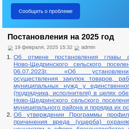
Сообщить о проблеме
Постановления на 2025 год
19 февраля, 2025 15:32
admin
Об отмене постановления главы а
Ново-Щедринского сельского посе
06.07.2023г. «Об установлен
осуществления закупок товаров, раб
муниципальных нужд у единственно
(подрядчика, исполнителя) в целях об
Ново-Щедринского сельского поселени
муниципального района и порядка их о
Об утверждении Программы профила
причинения вреда (ущерба) охраня
ценностям в сфере благоустройства 