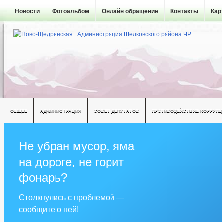
Новости
Фотоальбом
Онлайн обращение
Контакты
Кар
ОБЩЕЕ
АДМИНИСТРАЦИЯ
СОВЕТ ДЕПУТАТОВ
ПРОТИВОДЕЙСТВИЕ КОРРУПЦ
Не убран мусор, яма
на дороге, не горит
фонарь?
Столкнулись с проблемой —
сообщите о ней!