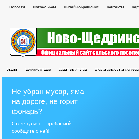
Новости
Фотоальбом
Онлайн обращение
Контакты
Кар
ОБЩЕЕ
АДМИНИСТРАЦИЯ
СОВЕТ ДЕПУТАТОВ
ПРОТИВОДЕЙСТВИЕ КОРРУПЦ
Не убран мусор, яма
на дороге, не горит
фонарь?
Столкнулись с проблемой —
сообщите о ней!