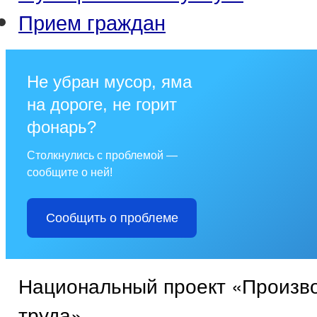
Прием граждан
Не убран мусор, яма
на дороге, не горит
фонарь?
Столкнулись с проблемой —
сообщите о ней!
Сообщить о проблеме
Национальный проект «Произв
труда»