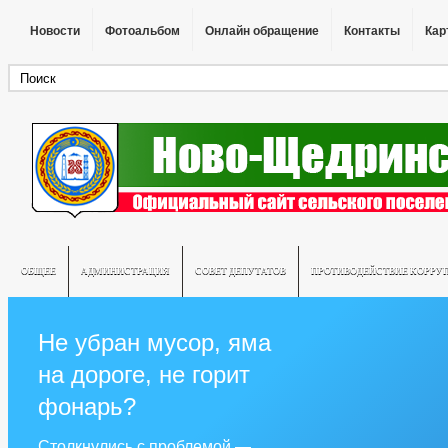
Новости
Фотоальбом
Онлайн обращение
Контакты
Кар
ОБЩЕЕ
АДМИНИСТРАЦИЯ
СОВЕТ ДЕПУТАТОВ
ПРОТИВОДЕЙСТВИЕ КОРРУ
Не убран мусор, яма
на дороге, не горит
фонарь?
Столкнулись с проблемой —