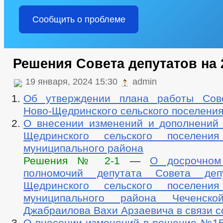
Сообщить о проблеме
Решения Совета депутатов на 
19 января, 2024 15:30
admin
Об утверждении плана работы Сове
Ново-Щедринского сельского поселения
О внесении изменений и дополнений 
Щедринского сельского поселения
муниципального района
Решения № 2-1
—
О досрочном
полномочий депутата Совета деп
Щедринского сельского поселения
муниципального района Чеченско
Джабраилова Вахи Арзаевича в связи с
О внесении изменений в решение №15 