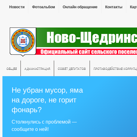
Новости
Фотоальбом
Онлайн обращение
Контакты
Кар
ОБЩЕЕ
АДМИНИСТРАЦИЯ
СОВЕТ ДЕПУТАТОВ
ПРОТИВОДЕЙСТВИЕ КОРРУПЦ
Не убран мусор, яма
на дороге, не горит
фонарь?
Столкнулись с проблемой —
сообщите о ней!