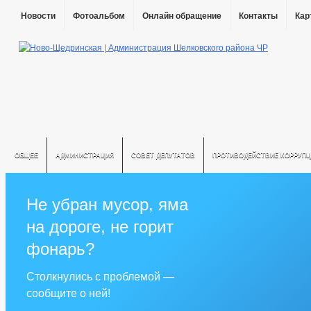
Новости
Фотоальбом
Онлайн обращение
Контакты
Кар
ОБЩЕЕ
АДМИНИСТРАЦИЯ
СОВЕТ ДЕПУТАТОВ
ПРОТИВОДЕЙСТВИЕ КОРРУПЦ
Не убран мусор, яма
на дороге, не горит
фонарь?
Столкнулись с проблемой —
сообщите о ней!