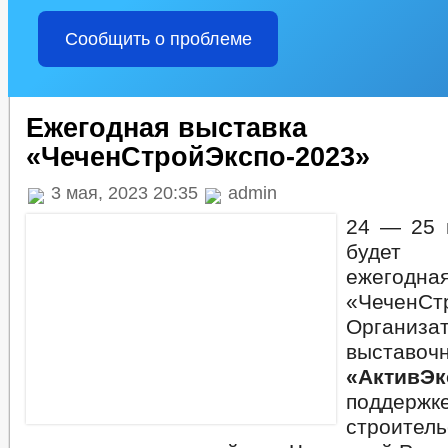
Сообщить о проблеме
Ежегодная выставка
«ЧеченСтройЭкспо-2023»
3 мая, 2023 20:35
admin
24 — 25 м
будет 
ежегод
«ЧеченСт
Организ
выставо
«Акти
поддержк
строитель