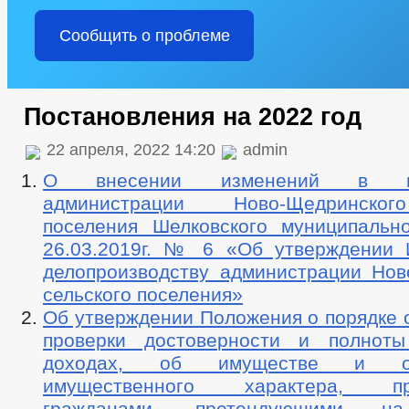
Сообщить о проблеме
Постановления на 2022 год
22 апреля, 2022 14:20
admin
О внесении изменений в пос
администрации Ново-Щедринског
поселения Шелковского муниципальн
26.03.2019г. № 6 «Об утверждении 
делопроизводству администрации Нов
сельского поселения»
Об утверждении Положения о порядке 
проверки достоверности и полноты
доходах, об имуществе и обя
имущественного характера, пре
гражданами, претендующими н