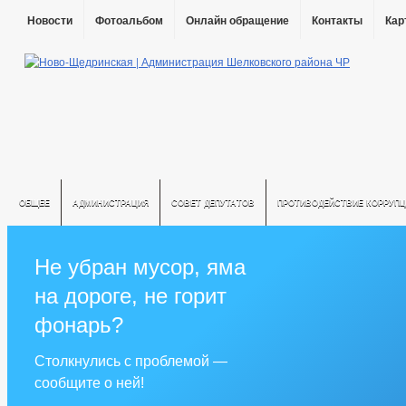
Новости
Фотоальбом
Онлайн обращение
Контакты
Кар
ОБЩЕЕ
АДМИНИСТРАЦИЯ
СОВЕТ ДЕПУТАТОВ
ПРОТИВОДЕЙСТВИЕ КОРРУПЦ
Не убран мусор, яма
на дороге, не горит
фонарь?
Столкнулись с проблемой —
сообщите о ней!