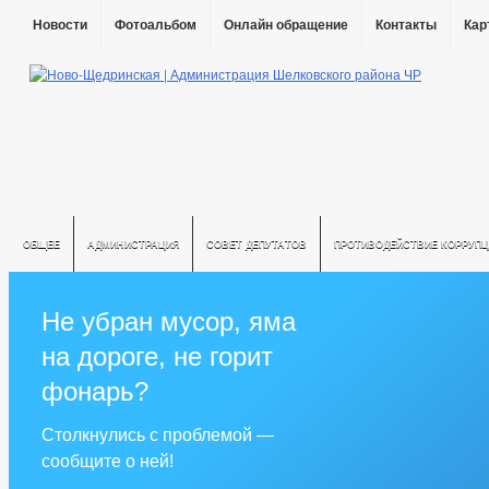
Новости
Фотоальбом
Онлайн обращение
Контакты
Кар
ОБЩЕЕ
АДМИНИСТРАЦИЯ
СОВЕТ ДЕПУТАТОВ
ПРОТИВОДЕЙСТВИЕ КОРРУПЦ
Не убран мусор, яма
на дороге, не горит
фонарь?
Столкнулись с проблемой —
сообщите о ней!