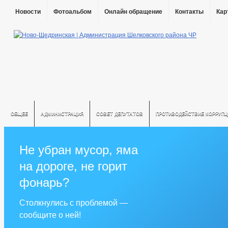
Новости
Фотоальбом
Онлайн обращение
Контакты
Кар
ОБЩЕЕ
АДМИНИСТРАЦИЯ
СОВЕТ ДЕПУТАТОВ
ПРОТИВОДЕЙСТВИЕ КОРРУПЦ
Не убран мусор, яма
на дороге, не горит
фонарь?
Столкнулись с проблемой —
сообщите о ней!