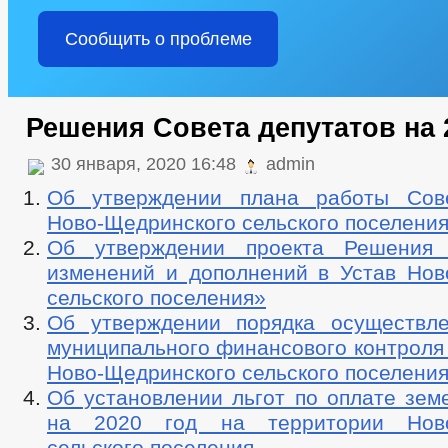
Сообщить о проблеме
Решения Совета депутатов на 
30 января, 2020 16:48
admin
Об утверждении плана работы Сове
Ново-Щедринского сельского поселения
Об утверждении проекта Решения
изменений и дополнений в Устав Нов
сельского поселения»
Об утверждении порядка осуществл
муниципального финансового контроля
Ново-Щедринского сельского поселени
Об установлении льгот по оплате зем
на 2020 год на территории Ново
сельского поселения