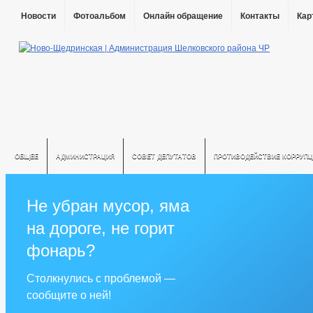
Новости
Фотоальбом
Онлайн обращение
Контакты
Кар
ОБЩЕЕ
АДМИНИСТРАЦИЯ
СОВЕТ ДЕПУТАТОВ
ПРОТИВОДЕЙСТВИЕ КОРРУПЦ
Не убран мусор, яма
на дороге, не горит
фонарь?
Столкнулись с проблемой —
сообщите о ней!