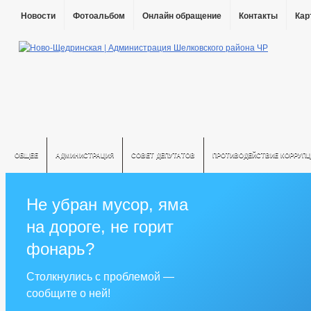
Новости
Фотоальбом
Онлайн обращение
Контакты
Кар
ОБЩЕЕ
АДМИНИСТРАЦИЯ
СОВЕТ ДЕПУТАТОВ
ПРОТИВОДЕЙСТВИЕ КОРРУПЦ
Не убран мусор, яма
на дороге, не горит
фонарь?
Столкнулись с проблемой —
сообщите о ней!