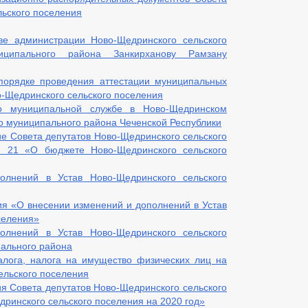
льского поселения
ве администрации Ново-Щедринского сельского
иципального района Занкирханову Рамзану
порядке проведения аттестации муниципальных
-Щедринского сельского поселения
о муниципальной службе в Ново-Щедринском
о муниципального района Чеченской Республики
е Совета депутатов Ново-Щедринского сельского
№ 21 «О бюджете Ново-Щедринского сельского
лнений в Устав Ново-Щедринского сельского
я «О внесении изменений и дополнений в Устав
селения»
лнений в Устав Ново-Щедринского сельского
ального района
алога, налога на имущество физических лиц на
ельского поселения
я Совета депутатов Ново-Щедринского сельского
ринского сельского поселения на 2020 год»