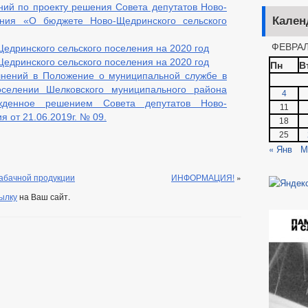
ний по проекту решения Совета депутатов Ново-
Кален
ения «О бюджете Ново-Щедринского сельского
ФЕВРАЛ
едринского сельского поселения на 2020 год
едринского сельского поселения на 2020 год
Пн
В
лнений в Положение о муниципальной службе в
селении Шелковского муниципального района
4
ржденное решением Совета депутатов Ново-
11
 от 21.06.2019г. № 09.
18
25
« Янв
М
табачной продукции
ИНФОРМАЦИЯ!
»
ылку
на Ваш сайт.