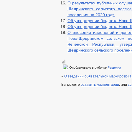
О результатах публичных слуша
Щедринского сельского посел
поселения на 2020 год»
Об утверждении бюджета Ново-Щ
Об утверждении бюджета Ново-Щ
О внесении изменений и допо
Ново-Щедринском сельском по
Чеченской Республики, утве
Щедринского сельского поселения
Опубликовано в рубрике
Решения
«
О введении обязательной маркировки 
Вы можете
оставить комментарий
, или
сс