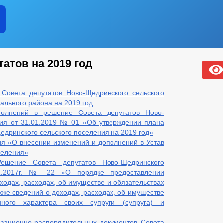
атов на 2019 год
Совета депутатов Ново-Щедринского сельского
ального района на 2019 год
олнений в решение Совета депутатов Ново-
ния от 31.01.2019 № 01 «Об утверждении плана
едринского сельского поселения на 2019 год»
я «О внесении изменений и дополнений в Устав
селения»
ешение Совета депутатов Ново-Щедринского
Л2.2017г. № 22 «О порядке предоставлении
ходах, расходах, об имуществе и обязательствах
кже сведений о доходах, расходах, об имуществе
нного характера своих супруги (супруга) и
изационно-распорядительных документов Совета