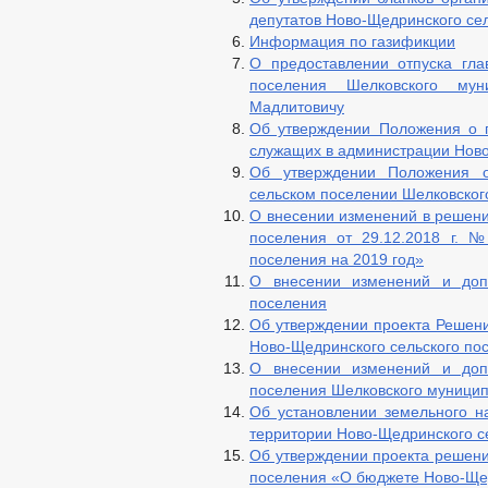
депутатов Ново-Щедринского се
Информация по газификции
О предоставлении отпуска гла
поселения Шелковского мун
Мадлитовичу
Об утверждении Положения о 
служащих в администрации Ново
Об утверждении Положения 
сельском поселении Шелковског
О внесении изменений в решени
поселения от 29.12.2018 г. 
поселения на 2019 год»
О внесении изменений и допо
поселения
Об утверждении проекта Решени
Ново-Щедринского сельского по
О внесении изменений и допо
поселения Шелковского муницип
Об установлении земельного н
территории Ново-Щедринского с
Об утверждении проекта решени
поселения «О бюджете Ново-Щед