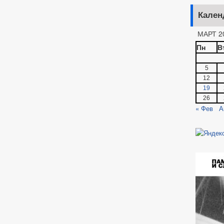
Кален
МАРТ 2
Пн
В
5
12
19
26
« Фев
А