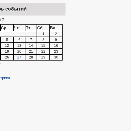
ПОСТАНОВЛЕНИЙ
рь событий
17
Ср
Чт
Пт
Сб
Вс
ОТЕСТЫ
РЕЕСТР НПА
1
2
5
6
7
8
9
12
13
14
15
16
19
20
21
22
23
ЛАМЕНТОВ
26
27
28
29
30
МАТИВНО-ПРАВОВЫЕ АКТЫ
»
 ПРОВЕДЕНИИ МЕРОПРИЯТИЙ ПО
АНАЛИЗ ОБРАЩЕНИЙ ГРАЖДАН
К РАССМОТРЕНИЯ ОБРАЩЕНИЙ