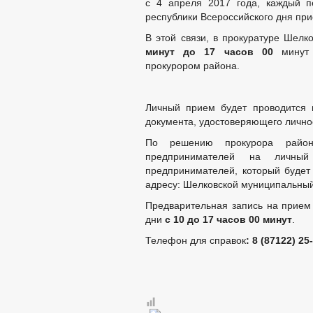
с 4 апреля 2017 года, каждый п
СОВЕТ ПО ПРЕДПРИНИМАТЕЛЬСТВУ
республики Всероссийского дня пр
МЕСТНЫЕ НАЛОГИ
СТАТИСТИ
КОМИССИИ
РАБОЧАЯ ГРУППА
В этой связи, в прокуратуре Шелк
минут до 17 часов 00
минут 
РАБОЧАЯ ГРУППА ПО ПРОФИЛАКТИ
прокурором района.
КОМИССИЯ ПО СПИСАНИЮ ЗАДОЛЖЕ
ОБЩЕСТВЕННЫЙ СОВЕТ ПО РАССМО
ИНФОРМАЦИЯ О ЛИЦАХ, ПРОПАВШИХ
Личный прием будет проводится 
ЦЕЛЕВЫЕ ПРОГРАММЫ
ЗАКУП
документа, удостоверяющего личнос
ДЕПУТАТЫ
По решению прокурора района
СОВЕТ ДЕПУТАТОВ
ГРАФИК ПРИЁМА 
предпринимателей на личны
СОЦИАЛЬНЫЙ ПРО
предпринимателей, который будет
НПА
адресу: Шелковской муниципальный 
ПРОТИВОДЕЙСТВИЕ КОРРУПЦИИ
МЕТОДИ
Предварительная запись на прием 
ФОРМЫ 
дни
с 10 до 17 часов 00 минут
.
СВЕДЕНИЯ О ДОХОДАХ, РАСХОДАХ,
Телефон для справок
: 8 (87122) 25
КОМИССИЯ ПО СОБЛЮДЕНИЮ ТРЕБО
ОБРАТНАЯ СВЯЗЬ ДЛЯ СООБЩЕНИЙ 
УСТАВ
ПРАВОВЫЕ АКТЫ
РЕШЕНИЯ ПО ИЗМЕ