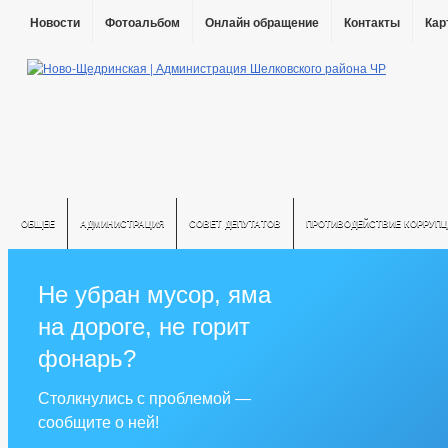
Новости
Фотоальбом
Онлайн обращение
Контакты
Кар
ОБЩЕЕ
АДМИНИСТРАЦИЯ
СОВЕТ ДЕПУТАТОВ
ПРОТИВОДЕЙСТВИЕ КОРРУПЦ
Не убран мусор, яма
на дороге, не горит
фонарь?
Столкнулись с проблемой —
сообщите о ней!