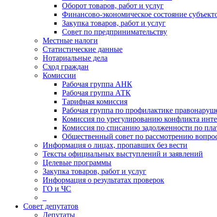
Оборот товаров, работ и услуг
Финансово-экономическое состояние субъект
Закупка товаров, работ и услуг
Совет по предпринимательству
Местные налоги
Статистические данные
Нотариальные дела
Сход граждан
Комиссии
Рабочая группа АНК
Рабочая группа АТК
Тарифная комиссия
Рабочая группа по профилактике правонаруш
Комиссия по урегулированию конфликта инте
Комиссия по списанию задолженности по пл
Общественный совет по рассмотрению вопрос
Информация о лицах, пропавших без вести
Тексты официальных выступлений и заявлений
Целевые программы
Закупка товаров, работ и услуг
Информация о результатах проверок
ГО и ЧС
_
Совет депутатов
Депутаты