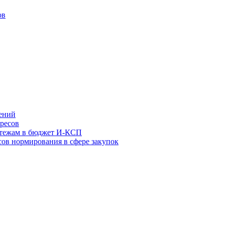
ов
ений
ресов
атежам в бюджет И-КСП
ов нормирования в сфере закупок