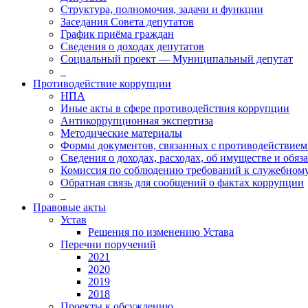
Структура, полномочия, задачи и функции
Заседания Совета депутатов
График приёма граждан
Сведения о доходах депутатов
Социальный проект — Муниципальный депутат
_
Противодействие коррупции
НПА
Иные акты в сфере противодействия коррупции
Антикоррупционная экспертиза
Методические материалы
Формы документов, связанных с противодействием
Сведения о доходах, расходах, об имуществе и обяз
Комиссия по соблюдению требований к служебному
Обратная связь для сообщений о фактах коррупции
_
Правовые акты
Устав
Решения по изменению Устава
Перечни поручений
2021
2020
2019
2018
Проекты к обсуждению