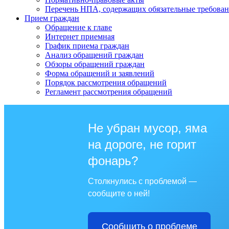
Перечень НПА, содержащих обязательные требован
Прием граждан
Обращение к главе
Интернет приемная
График приема граждан
Анализ обращений граждан
Обзоры обращений граждан
Форма обращений и заявлений
Порядок рассмотрения обращений
Регламент рассмотрения обращений
Не убран мусор, яма
на дороге, не горит
фонарь?
Столкнулись с проблемой —
сообщите о ней!
Сообщить о проблеме