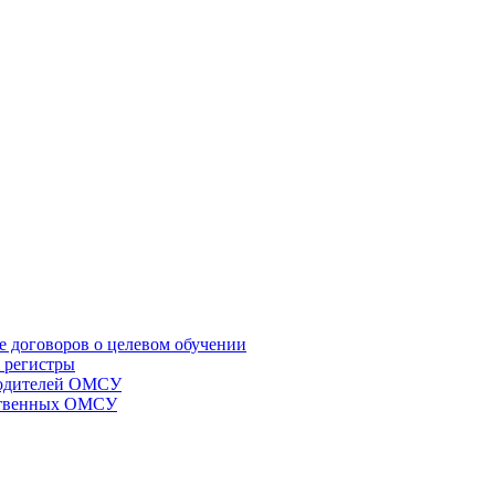
е договоров о целевом обучении
 регистры
оводителей ОМСУ
мственных ОМСУ