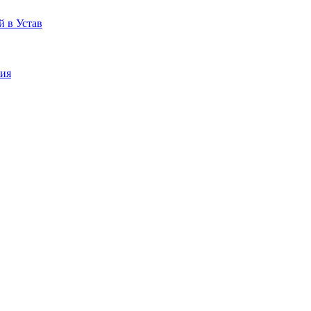
 в Устав
ния