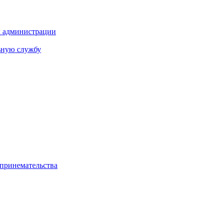
х администрации
ьную службу
дпринемательства