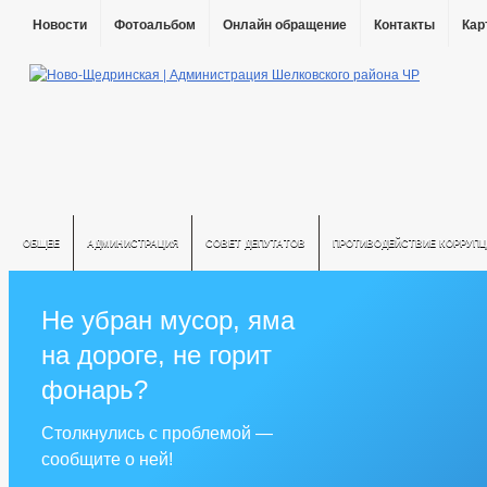
Новости
Фотоальбом
Онлайн обращение
Контакты
Кар
ОБЩЕЕ
АДМИНИСТРАЦИЯ
СОВЕТ ДЕПУТАТОВ
ПРОТИВОДЕЙСТВИЕ КОРРУПЦ
Не убран мусор, яма
на дороге, не горит
фонарь?
Столкнулись с проблемой —
сообщите о ней!