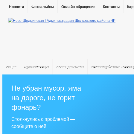
Новости
Фотоальбом
Онлайн обращение
Контакты
Кар
ОБЩЕЕ
АДМИНИСТРАЦИЯ
СОВЕТ ДЕПУТАТОВ
ПРОТИВОДЕЙСТВИЕ КОРРУПЦ
Не убран мусор, яма
на дороге, не горит
фонарь?
Столкнулись с проблемой —
сообщите о ней!