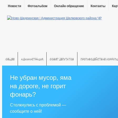
Новости
Фотоальбом
Онлайн обращение
Контакты
Кар
ОБЩЕЕ
АДМИНИСТРАЦИЯ
СОВЕТ ДЕПУТАТОВ
ПРОТИВОДЕЙСТВИЕ КОРРУПЦ
Не убран мусор, яма
на дороге, не горит
фонарь?
Столкнулись с проблемой —
сообщите о ней!