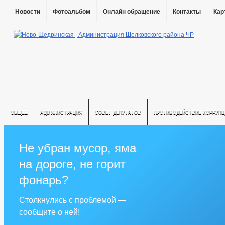
Новости
Фотоальбом
Онлайн обращение
Контакты
Кар
ОБЩЕЕ
АДМИНИСТРАЦИЯ
СОВЕТ ДЕПУТАТОВ
ПРОТИВОДЕЙСТВИЕ КОРРУПЦ
Не убран мусор, яма
на дороге, не горит
фонарь?
Столкнулись с проблемой —
сообщите о ней!