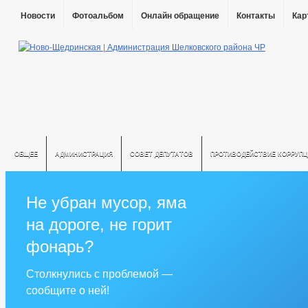
Новости
Фотоальбом
Онлайн обращение
Контакты
Кар
ОБЩЕЕ
АДМИНИСТРАЦИЯ
СОВЕТ ДЕПУТАТОВ
ПРОТИВОДЕЙСТВИЕ КОРРУПЦ
Не убран мусор, яма
на дороге, не горит
фонарь?
Столкнулись с проблемой —
сообщите о ней!