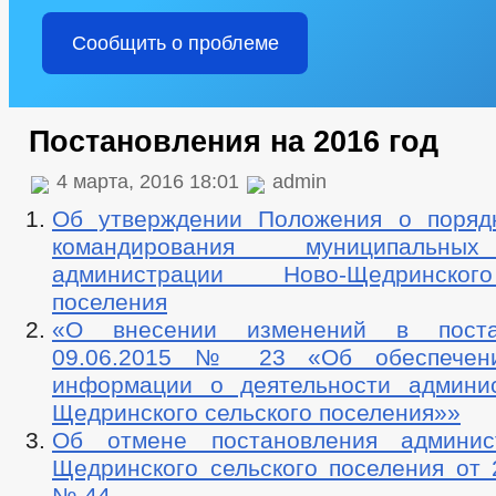
Сообщить о проблеме
Постановления на 2016 год
4 марта, 2016 18:01
admin
Об утверждении Положения о поряд
командирования муниципальны
администрации Ново-Щедринског
поселения
«О внесении изменений в поста
09.06.2015 № 23 «Об обеспечен
информации о деятельности админи
Щедринского сельского поселения»»
Об отмене постановления админис
Щедринского сельского поселения от 
№ 44