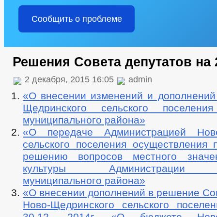
Сообщить о проблеме
Решения Совета депутатов на 
2 декабря, 2015 16:05
admin
«О внесении изменений и дополнений 
Щедринского сельского поселения
муниципального района»
«О передаче Администрацией Ново
сельского поселения осуществления 
решению вопросов местного знач
культуры Администрации Ш
муниципального района»
«О внесении дополнений в решение Со
Ново-Щедринского сельского посел
30.12. 2014г. «О бюджете Ново