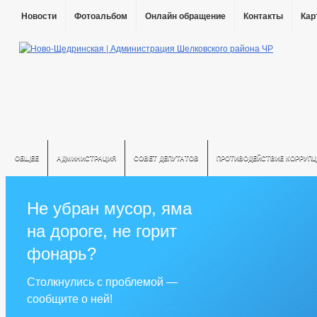
Новости
Фотоальбом
Онлайн обращение
Контакты
Кар
ОБЩЕЕ
АДМИНИСТРАЦИЯ
СОВЕТ ДЕПУТАТОВ
ПРОТИВОДЕЙСТВИЕ КОРРУПЦ
Не убран мусор, яма
на дороге, не горит
фонарь?
Столкнулись с проблемой —
сообщите о ней!