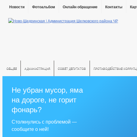
Новости
Фотоальбом
Онлайн обращение
Контакты
Кар
ОБЩЕЕ
АДМИНИСТРАЦИЯ
СОВЕТ ДЕПУТАТОВ
ПРОТИВОДЕЙСТВИЕ КОРРУПЦ
Не убран мусор, яма
на дороге, не горит
фонарь?
Столкнулись с проблемой —
сообщите о ней!