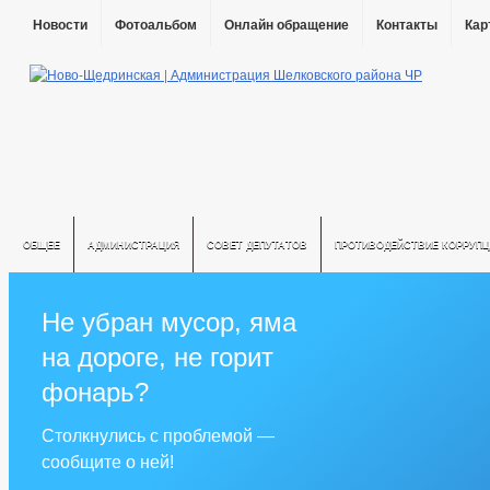
Новости
Фотоальбом
Онлайн обращение
Контакты
Кар
ОБЩЕЕ
АДМИНИСТРАЦИЯ
СОВЕТ ДЕПУТАТОВ
ПРОТИВОДЕЙСТВИЕ КОРРУПЦ
Не убран мусор, яма
на дороге, не горит
фонарь?
Столкнулись с проблемой —
сообщите о ней!