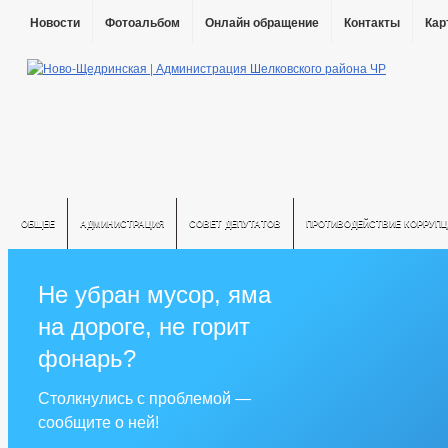
Новости
Фотоальбом
Онлайн обращение
Контакты
Кар
ОБЩЕЕ
АДМИНИСТРАЦИЯ
СОВЕТ ДЕПУТАТОВ
ПРОТИВОДЕЙСТВИЕ КОРРУПЦ
Не убран мусор, яма
на дороге, не горит
фонарь?
Столкнулись с проблемой —
сообщите о ней!