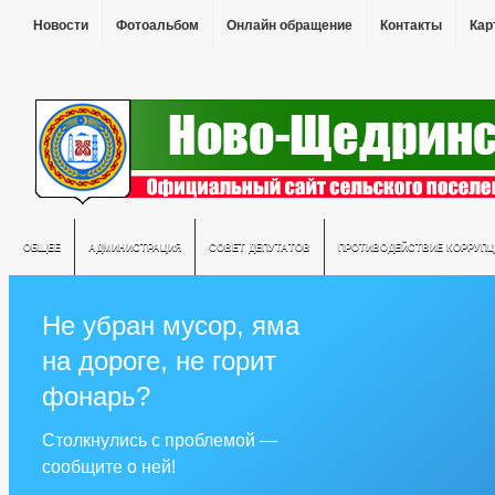
Новости
Фотоальбом
Онлайн обращение
Контакты
Кар
ОБЩЕЕ
АДМИНИСТРАЦИЯ
СОВЕТ ДЕПУТАТОВ
ПРОТИВОДЕЙСТВИЕ КОРРУПЦ
Не убран мусор, яма
на дороге, не горит
фонарь?
Столкнулись с проблемой —
сообщите о ней!