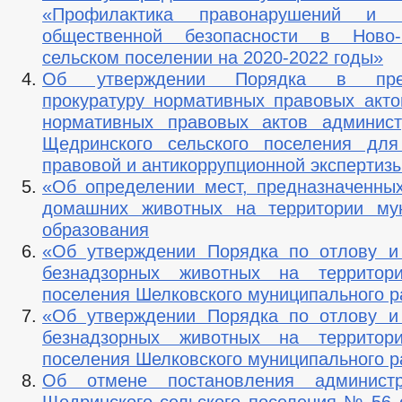
«Профилактика правонарушений и о
общественной безопасности в Ново
сельском поселении на 2020-2022 годы»
Об утверждении Порядка в пред
прокуратуру нормативных правовых акто
нормативных правовых актов админист
Щедринского сельского поселения для
правовой и антикоррупционной экспертиз
«Об определении мест, предназначенны
домашних животных на территории мун
образования
«Об утверждении Порядка по отлову и
безнадзорных животных на территори
поселения Шелковского муниципального р
«Об утверждении Порядка по отлову и
безнадзорных животных на территори
поселения Шелковского муниципального р
Об отмене постановления админист