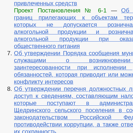
привлеченных средств
Проект Постановления № 6-1
—
Об 
границ прилегающих к объектам тер
которых не допускается розничн
алкогольной продукции и розничн
алкогольной продукции при оказ
общественного питания
Об утверждении Порядка сообщения му
служащими о возникновени
заинтересованности при исполнении 
обязанностей, которая приводит или мож
конфликту интересов
Об утверждении перечня должностных 
доступ к сведениям, составляющим нало
которые поступают в администр
Щедринского сельского поселения в со
законодательством Российской Ф
противодействии коррупции, а также отв
их сохранность