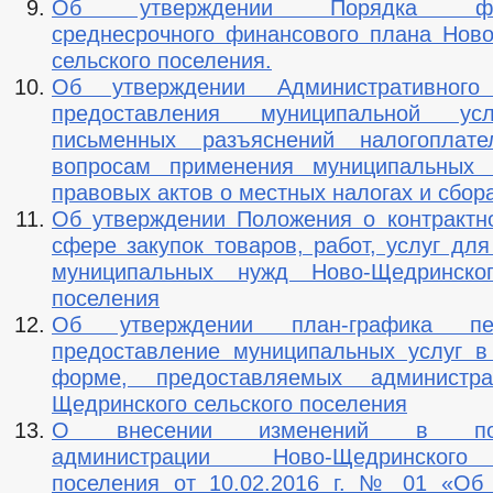
Об утверждении Порядка фор
среднесрочного финансового плана Нов
сельского поселения.
Об утверждении Административного
предоставления муниципальной ус
письменных разъяснений налогоплат
вопросам применения муниципальных 
правовых актов о местных налогах и сбор
Об утверждении Положения о контрактн
сфере закупок товаров, работ, услуг дл
муниципальных нужд Ново-Щедринског
поселения
Об утверждении план-графика п
предоставление муниципальных услуг в
форме, предоставляемых администр
Щедринского сельского поселения
О внесении изменений в пост
администрации Ново-Щедринского
поселения от 10.02.2016 г. № 01 «Об