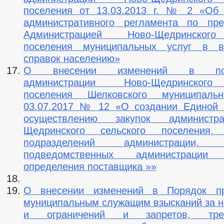
поселения от 13.03.2013 г. № 2 «Об 
административного регламента по пре
Администрацией Ново-Щедринского
поселения муниципальных услуг в 
справок населению»
О внесении изменений в пост
администрации Ново-Щедринского
поселения Шелковского муниципаль
03.07.2017 № 12 «О создании Единой 
осуществлению закупок администр
Щедринского сельского поселения, 
подразделений администрации, у
подведомственных администраци
определения поставщика »»
О внесении изменений в Порядок п
муниципальным служащим взысканий за 
и ограничений и запретов, тре