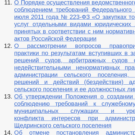
О Порядке осуществления ведомственного
соблюдением требований Федерального 
июля 2011 года № 223-ФЗ «О закупках то
услуг отдельными видами юридических
принятых в соответствии с ним норматив
актов Российской Федерации
О рассмотрении вопросов правопри
практики по результатам вступивших в з
решений судов, арбитражных судов 
недействительными ненормативных пра
администрации сельского поселения, 
решений и действий (бездействия) ад
сельского поселения и ее должностных ли
Об утверждении Положения о создании
соблюдению требований к служебном
муниципальных служащих и урег
конфликта интересов при админист
Щедринского сельского поселения
Об отмене постановления админист