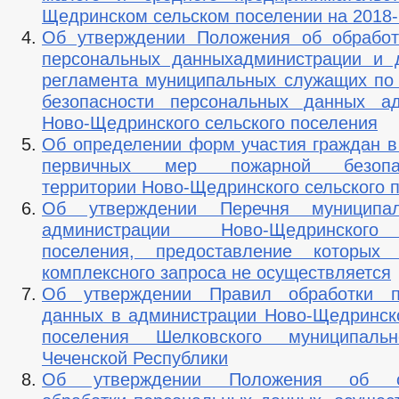
Щедринском сельском поселении на 2018-
Об утверждении Положения об обработ
персональных данныхадминистрации и 
регламента муниципальных служащих по
безопасности персональных данных ад
Ново-Щедринского сельского поселения
Об определении форм участия граждан в
первичных мер пожарной безопа
территории Ново-Щедринского сельского 
Об утверждении Перечня муниципал
администрации Ново-Щедринского
поселения, предоставление которых 
комплексного запроса не осуществляется
Об утверждении Правил обработки п
данных в администрации Ново-Щедринско
поселения Шелковского муниципаль
Чеченской Республики
Об утверждении Положения об ос