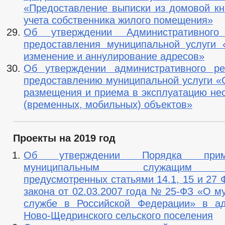
«Предоставление выписки из домовой кни
учета собственника жилого помещения»
Об утверждении Административного
предоставления муниципальной услуги 
изменение и аннулирование адресов»
Об утверждении административного ре
предоставлению муниципальной услуги «
размещения и приема в эксплуатацию не
(временных, мобильных) объектов»
Проекты на 2019 год
Об утверждении Порядка при
муниципальным служащим вз
предусмотренных статьями 14.1, 15 и 27
закона от 02.03.2007 года № 25-ФЗ «О м
службе в Российской Федерации» в ад
Ново-Щедринского сельского поселения