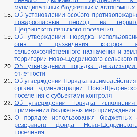
ценного движимого имущества в
муниципальных бюджетных и автономных
Об установлении особого противопожарн
пожароопасный период на террит
Щедринского сельского поселения
Об утверждении Порядка использовани
огня и разведения костров 
сельскохозяйственного назначения и зем
территории Ново-Щедринского сельского 
Об утверждении порядка детализации
отчетности
Об утверждении Порядка взаимодействия
органа администрации Ново-Щедринско
поселения с субъектами контроля
Об утверждении Порядка исполнени
применении бюджетных мер принуждения
О порядке использования бюджетных а
резервного фонда Ново-Щедринског
поселения