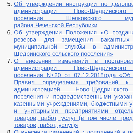
Об утверждении инструкции по делопр
администрации Ново-Щедринского
поселения Шелковского муниц
района Чеченской Республики
Об утверждении Положения «О создани
резерва для замещения вакантных 
муниципальной службы в администр
Щедринского сельского поселения»
О внесении изменений в постановл
администрации Ново-Щедринского
поселения №20 от 07.12.2018года «Об
Правил определения требований к 
администрацией Ново-Щедринского
поселения и подведомственными указа
казенными учреждениями, бюджетными 
и унитарными предприятиями отдел
товаров, работ, услуг (в том числе пре
товаров, работ, услуг)»
О внесении изменений и дополнений в п