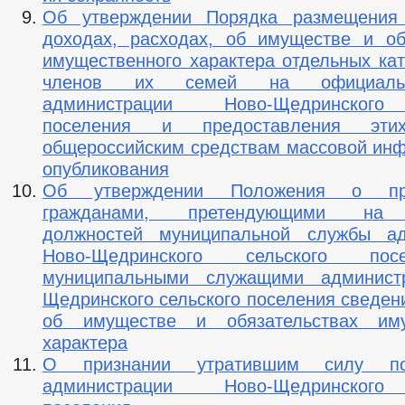
Об утверждении Порядка размещения
доходах, расходах, об имуществе и об
имущественного характера отдельных кат
членов их семей на официаль
администрации Ново-Щедринского
поселения и предоставления эти
общероссийским средствам массовой ин
опубликования
Об утверждении Положения о пре
гражданами, претендующими на 
должностей муниципальной службы ад
Ново-Щедринского сельского по
муниципальными служащими админист
Щедринского сельского поселения сведен
об имуществе и обязательствах иму
характера
О признании утратившим силу пос
администрации Ново-Щедринского