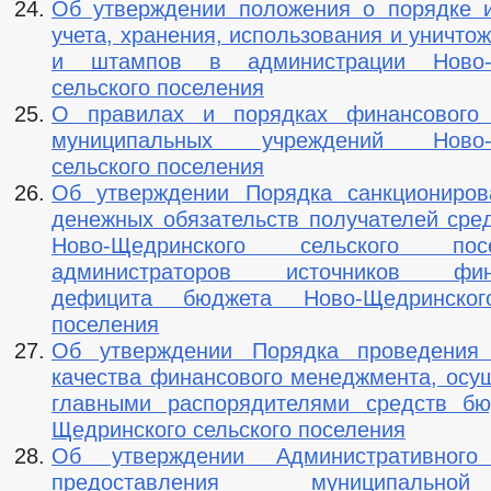
Об утверждении положения о порядке и
учета, хранения, использования и уничто
и штампов в администрации Ново-Щ
сельского поселения
О правилах и порядках финансового 
муниципальных учреждений Ново-Щ
сельского поселения
Об утверждении Порядка санкциониров
денежных обязательств получателей сре
Ново-Щедринского сельского по
администраторов источников фина
дефицита бюджета Ново-Щедринског
поселения
Об утверждении Порядка проведения 
качества финансового менеджмента, осу
главными распорядителями средств бю
Щедринского сельского поселения
Об утверждении Административного
предоставления муниципальн