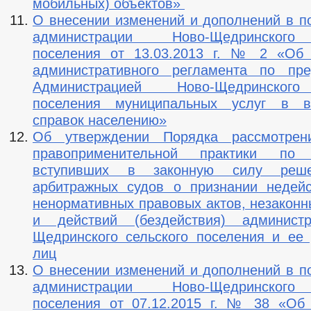
мобильных) объектов»
О внесении изменений и дополнений в п
администрации Ново-Щедринского
поселения от 13.03.2013 г. № 2 «Об 
административного регламента по пре
Администрацией Ново-Щедринского
поселения муниципальных услуг в 
справок населению»
Об утверждении Порядка рассмотрен
правоприменительной практики по 
вступивших в законную силу реше
арбитражных судов о признании недей
ненормативных правовых актов, незакон
и действий (бездействия) админист
Щедринского сельского поселения и ее
лиц
О внесении изменений и дополнений в п
администрации Ново-Щедринского
поселения от 07.12.2015 г. № 38 «Об