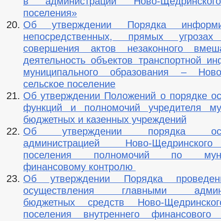
в администрации Ново-Щедринского
поселения»
Об утверждении Порядка информ
непосредственных, прямых угроза
совершения актов незаконного вмеш
деятельность объектов транспортной ин
муниципального образования – Ново
сельское поселение
Об утверждении Положений о порядке о
функций и полномочий учредителя му
бюджетных и казенных учреждений
Об утверждении порядка осущ
администрацией Ново-Щедринского
поселения полномочий по муниц
финансовому контролю
Об утверждении Порядка проведен
осуществления главными админи
бюджетных средств Ново-Щедринског
поселения внутреннего финансового