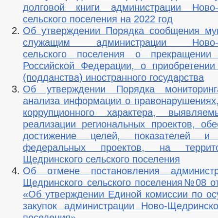
долговой книги администрации Ново-
сельского поселения на 2022 год
Об утверждении Порядка сообщения му
служащим администрации Ново-Щ
сельского поселения о прекращении 
Российской Федерации, о приобретении
(подданства) иностранного государства
Об утверждении Порядка мониторин
анализа информации о правонарушениях,
коррупционного характера, выявля
реализации региональных проектов, об
достижение целей, показателей и 
федеральных проектов, на террит
Щедринского сельского поселения
Об отмене постановления админист
Щедринского сельского поселения№08 от 
«Об утверждении Единой комиссии по о
закупок администрации Ново-Щедринско
поселения».