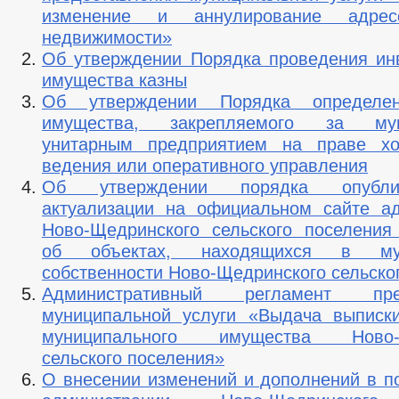
изменение и аннулирование адрес
недвижимости»
Об утверждении Порядка проведения ин
имущества казны
Об утверждении Порядка определен
имущества, закрепляемого за мун
унитарным предприятием на праве хоз
ведения или оперативного управления
Об утверждении порядка опубли
актуализации на официальном сайте а
Ново-Щедринского сельского поселени
об объектах, находящихся в мун
собственности Ново-Щедринского сельско
Административный регламент пред
муниципальной услуги «Выдача выписк
муниципального имущества Ново-Щ
сельского поселения»
О внесении изменений и дополнений в п