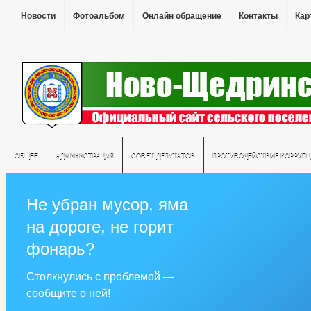
Новости
Фотоальбом
Онлайн обращение
Контакты
Кар
ОБЩЕЕ
АДМИНИСТРАЦИЯ
СОВЕТ ДЕПУТАТОВ
ПРОТИВОДЕЙСТВИЕ КОРРУПЦ
Не убран мусор, яма
на дороге, не горит
фонарь?
Столкнулись с проблемой —
сообщите о ней!