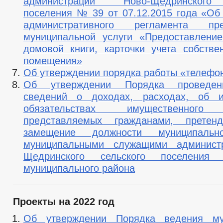
администрации Ново-Щедринского
поселения № 39 от 07.12.2015 года «Об
административного регламента пре
муниципальной услуги «Предоставлени
домовой книги, карточки учета собстве
помещения»
Об утверждении порядка работы «телефо
Об утверждении Порядка проведен
сведений о доходах, расходах, об 
обязательствах имущественного 
представляемых гражданами, прете
замещение должности муниципальн
муниципальными служащими админист
Щедринского сельского поселения 
муниципального района
Проекты на 2022 год
Об утверждении Порядка ведения му