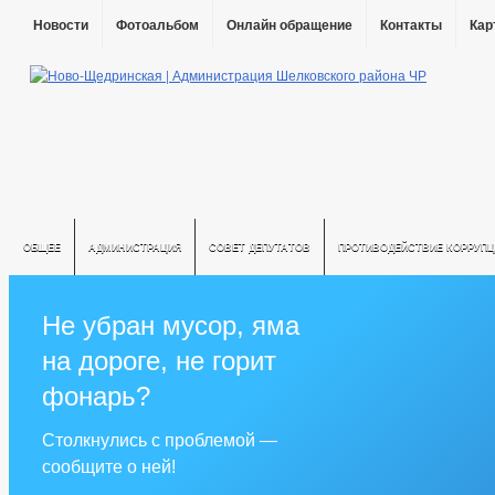
Новости
Фотоальбом
Онлайн обращение
Контакты
Кар
ОБЩЕЕ
АДМИНИСТРАЦИЯ
СОВЕТ ДЕПУТАТОВ
ПРОТИВОДЕЙСТВИЕ КОРРУПЦ
Не убран мусор, яма
на дороге, не горит
фонарь?
Столкнулись с проблемой —
сообщите о ней!