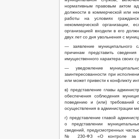
нормативным правовым актом ад
должности в коммерческой или не
работы на условиях гражданск
некоммерческой организации, е
организацией входили в его должн
двух лет со дня увольнения с муни
— заявление муниципального с
причинам представить сведения
имущественного характера своих су
— уведомление муниципальн
заинтересованности при исполнени
или может привести к конфликту ин
в) представление главы админист
обеспечения соблюдения муници
поведению и (или) требований о
осуществления в администрации м
г) представление главой админист
о представлении муниципальн
сведений, предусмотренных частью
№ 230-ФЗ «О контроле за со