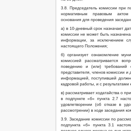
3.8. Председатель комиссии при п
нормативным правовым актом 
основания для проведения заседан
а) в 10-дневный срок назначает да
комиссии не может быть назначена
информации, за исключением слу
настоящего Положения;
б) организует ознакомление мун
комиссией рассматривается воп
поведению и (или) требований о
представителя, членов комиссии и 
информацией, поступившей должн
кадровой работы, и с результатами 
в) рассматривает ходатайства о пр
в подпункте «б» пункта 2.7 нас
удовлетворении (об отказе в уд
рассмотрении) в ходе заседания к
3.9. Заседание комиссии по рассмо
подпункта «б» пункта 3.1 насто
позднее одного месяца со дня исте