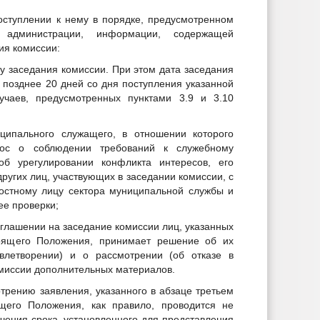
оступлении к нему в порядке, предусмотренном
администрации, информации, содержащей
ия комиссии:
ту заседания комиссии. При этом дата заседания
 позднее 20 дней со дня поступления указанной
чаев, предусмотренных пунктами 3.9 и 3.10
иципального служащего, в отношении которого
рос о соблюдении требований к служебному
б урегулировании конфликта интересов, его
других лиц, участвующих в заседании комиссии, с
остному лицу сектора муниципальной службы и
ее проверки;
иглашении на заседание комиссии лиц, указанных
тоящего Положения, принимает решение об их
овлетворении) и о рассмотрении (об отказе в
омиссии дополнительных материалов.
трению заявления, указанного в абзаце третьем
ящего Положения, как правило, проводится не
чения срока, установленного для представления