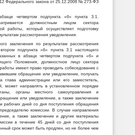
12 Федерального закона от 25.12.2008 № 273-ФЗ
абзаце четвертом подпункта «б» пункта 3.1.
матривается должностным лицом сектора
й работы, который осуществляет подготовку
зультатам рассмотрения уведомления.
ного заключения по результатам рассмотрения
 втором подпункта «б» пункта 3.1 настоящего
азанных в абзаце четвертом подпункта «б» и
оящего Положения, должностное лицо сектора
работы имеют право проводить собеседование с
авившим обращение или уведомление, получать
а глава администрации или его заместитель,
й, может направлять в установленном порядке
рганы, органы местного самоуправления и
бращение или уведомление, а также заключение
ми рабочих дней со дня поступления обращения
председателю комиссии. В случае направления
ение, а также заключение и другие материалы
миссии в течение 45 дней со дня поступления
нный срок может быть продлен, но не более чем