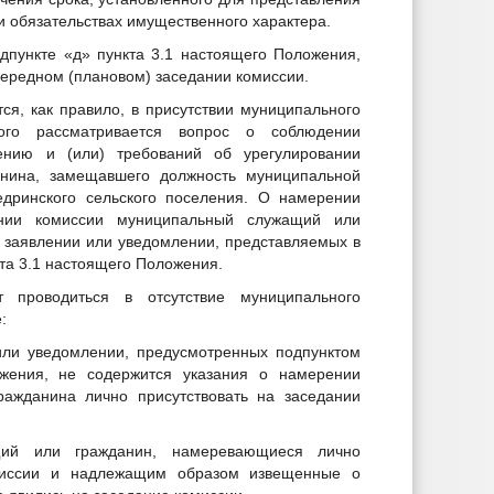
и обязательствах имущественного характера.
одпункте «д» пункта 3.1 настоящего Положения,
чередном (плановом) заседании комиссии.
ся, как правило, в присутствии муниципального
ого рассматривается вопрос о соблюдении
ению и (или) требований об урегулировании
анина, замещавшего должность муниципальной
дринского сельского поселения. О намерении
ании комиссии муниципальный служащий или
 заявлении или уведомлении, представляемых в
кта 3.1 настоящего Положения.
т проводиться в отсутствие муниципального
:
или уведомлении, предусмотренных подпунктом
жения, не содержится указания о намерении
ражданина лично присутствовать на заседании
щий или гражданин, намеревающиеся лично
омиссии и надлежащим образом извещенные о