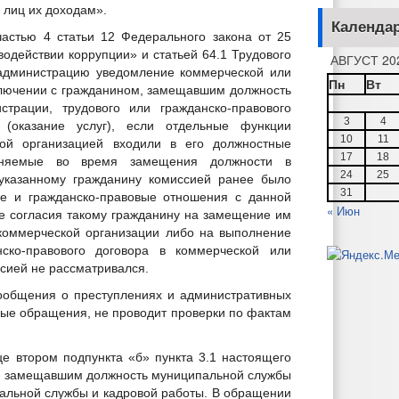
 лиц их доходам».
Календа
частью 4 статьи 12 Федерального закона от 25
водействии коррупции» и статьей 64.1 Трудового
АВГУСТ 20
 администрацию уведомление коммерческой или
Пн
Вт
ключении с гражданином, замещавшим должность
трации, трудового или гражданско-правового
3
4
(оказание услуг), если отдельные функции
10
11
ой организацией входили в его должностные
17
18
олняемые во время замещения должности в
24
25
 указанному гражданину комиссией ранее было
31
ые и гражданско-правовые отношения с данной
« Июн
че согласия такому гражданину на замещение им
коммерческой организации либо на выполнение
ско-правового договора в коммерческой или
сией не рассматривался.
сообщения о преступлениях и административных
ые обращения, не проводит проверки по фактам
це втором подпункта «б» пункта 3.1 настоящего
, замещавшим должность муниципальной службы
пальной службы и кадровой работы. В обращении