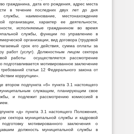
во гражданина, дата его рождения, адрес места
ости в течение последних двух лет до дня
службы, наименование, местонахождение
ой организации, характер ее деятельности,
нности, исполняемые гражданином во время
ипальной службы, функции по управлению в
мерческой организации, вид договора (трудовой
олагаемый срок его действия, сумма оплаты за
ру работ (услуг). Должностным лицом сектора
овой работы осуществляется рассмотрение
го подготавливается мотивированное заключение
требований статьи 12 Федерального закона от
йствии коррупции».
це втором подпункта «б» пункта 3.1 настоящего
муниципальным служащим, планирующим свое
ужбы, и подлежит рассмотрению комиссией в
ием.
дпункте «д» пункта 3.1 настоящего Положения,
цом сектора муниципальной службы и кадровой
 подготовку мотивированного заключения о
щавшим должность муниципальной службы в