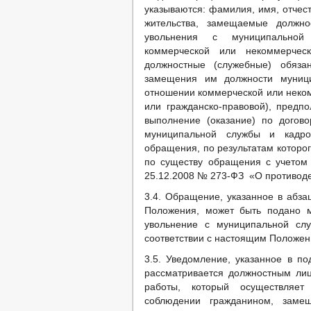
указываются: фамилия, имя, отчест
жительства, замещаемые должн
увольнения с муниципальной 
коммерческой или некоммерческ
должностные (служебные) обяза
замещения им должности муниц
отношении коммерческой или неком
или гражданско-правовой), предп
выполнение (оказание) по догово
муниципальной службы и кадр
обращения, по результатам которо
по существу обращения с учетом 
25.12.2008 № 273-ФЗ «О противоде
3.4. Обращение, указанное в абза
Положения, может быть подано 
увольнение с муниципальной сл
соответствии с настоящим Положен
3.5. Уведомление, указанное в по
рассматривается должностным ли
работы, который осуществляет
соблюдении гражданином, заме