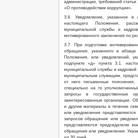
администрации, требований статьи 
«О противодействии коррупции».
3.6. Уведомление, указанное в 
настоящего Положения, расс
муниципальной службы и кадрово
мотивированного заключения по ре
3.7. При подготовке мотивирован
обращения, указанного в абзаце
Положения, или уведомлений, ук
подпункте «д» пункта 3.1. наст
муниципальной службы и кадровой 
муниципальным служащим, предст
от него письменные пояснения, 
специально на то уполномоченны
запросы в государственные о
заинтересованные организации. О
и другие материалы в течение се
или уведомления представляются 
запросов обращение или уведомл
представляются председателю ко
обращения или уведомления. Указа
на 30 дней.