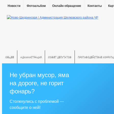
Новости
Фотоальбом
Онлайн обращение
Контакты
Кар
ОБЩЕЕ
АДМИНИСТРАЦИЯ
СОВЕТ ДЕПУТАТОВ
ПРОТИВОДЕЙСТВИЕ КОРРУПЦ
Не убран мусор, яма
на дороге, не горит
фонарь?
Столкнулись с проблемой —
сообщите о ней!