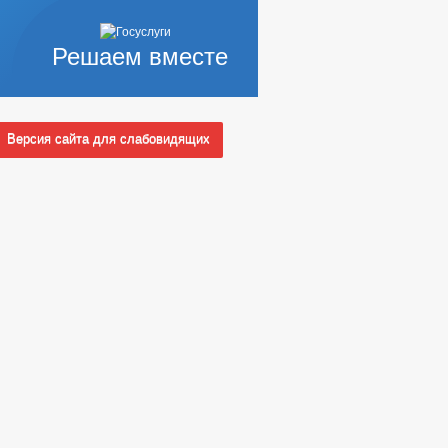
Решаем вместе
А ТЕПЛОСНАБЖЕНИЯ
Версия сайта для слабовидящих
ПОЛНОМОЧИЯ, ЗАДАЧИ И ФУНКЦИИ
 СЛУЖБУ
Ы КОНКУРСОВ
_
НЫХ АДМИНИСТРАЦИЕЙ
УАЛЬНЫЕ ПРЕДПРИНИМАТЕЛИ