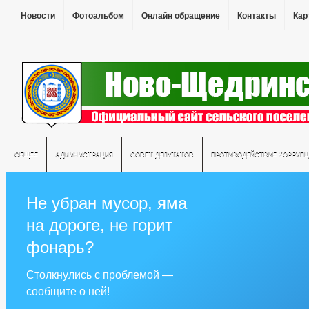
Новости
Фотоальбом
Онлайн обращение
Контакты
Кар
ОБЩЕЕ
АДМИНИСТРАЦИЯ
СОВЕТ ДЕПУТАТОВ
ПРОТИВОДЕЙСТВИЕ КОРРУПЦ
Не убран мусор, яма
на дороге, не горит
фонарь?
Столкнулись с проблемой —
сообщите о ней!