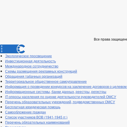
Все права защищен
Экологическое просвещение
Инвестиционная деятельность
Международное сотрудничество
Схемы размещения рекламных конструкций
Обращения табачных организаций
Территориальное общественное самоуправление
Информация о проведении конкурсов на заключение договоров о целевом
Информационные системы, банки данных, реестры, регистры
IT-опросы населения по оценке деятельности руководителей ОМСУ
Перечень образовательных учреждений, подведомственных ОМСУ
Бесплатная юридическая помощь
Самообложение граждан
Список участников ВОВ (1941-1945 гг.)
Перечень обязательных наименований