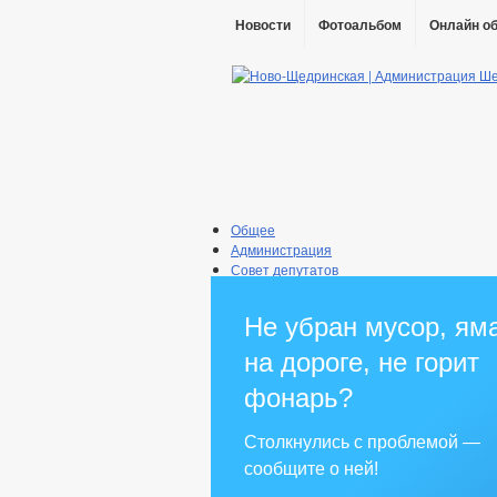
Новости
Фотоальбом
Онлайн о
Общее
Администрация
Совет депутатов
Противодействие коррупции
Правовые акты
Не убран мусор, ям
Бюджет
Муниципальные услуги
на дороге, не горит
Прием граждан
фонарь?
Столкнулись с проблемой —
сообщите о ней!