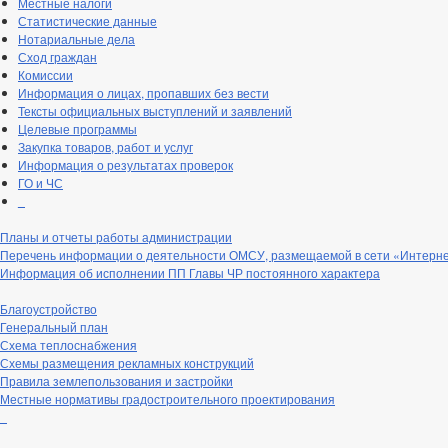
Местные налоги
Статистические данные
Нотариальные дела
Сход граждан
Комиссии
Информация о лицах, пропавших без вести
Тексты официальных выступлений и заявлений
Целевые программы
Закупка товаров, работ и услуг
Информация о результатах проверок
ГО и ЧС
_
Планы и отчеты работы администрации
Перечень информации о деятельности ОМСУ, размещаемой в сети «Интерн
Информация об исполнении ПП Главы ЧР постоянного характера
Благоустройство
Генеральный план
Схема теплоснабжения
Схемы размещения рекламных конструкций
Правила землепользования и застройки
Местные нормативы градостроительного проектирования
_