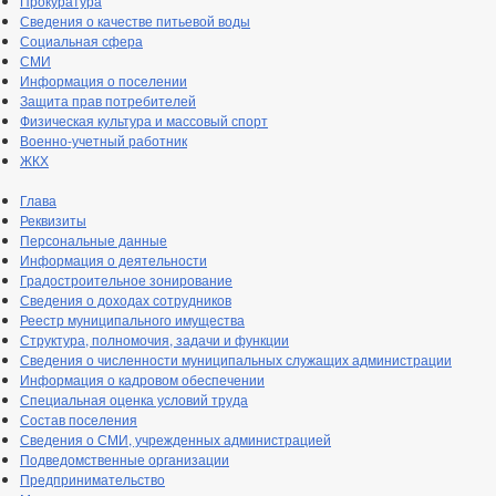
Прокуратура
Сведения о качестве питьевой воды
Социальная сфера
СМИ
Информация о поселении
Защита прав потребителей
Физическая культура и массовый спорт
Военно-учетный работник
ЖКХ
Глава
Реквизиты
Персональные данные
Информация о деятельности
Градостроительное зонирование
Сведения о доходах сотрудников
Реестр муниципального имущества
Структура, полномочия, задачи и функции
Сведения о численности муниципальных служащих администрации
Информация о кадровом обеспечении
Специальная оценка условий труда
Состав поселения
Сведения о СМИ, учрежденных администрацией
Подведомственные организации
Предпринимательство