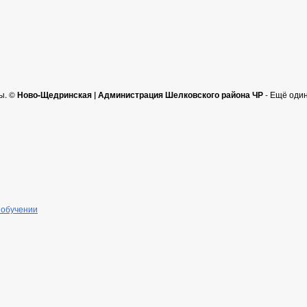
ы. ©
Ново-Щедринская | Администрация Шелковского района ЧР
- Ещё оди
 обучении